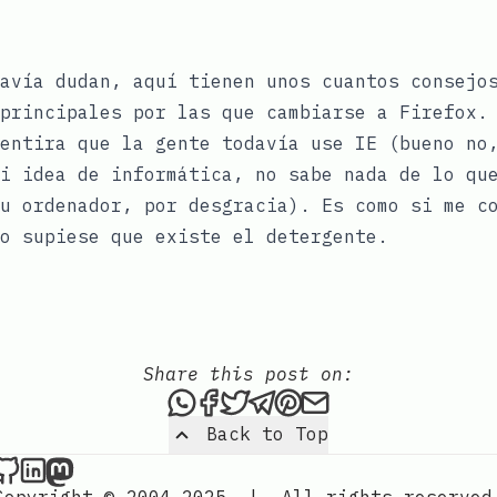
davía dudan, aquí tienen unos
cuantos consejo
 principales por las que cambiarse a
Firefox
.
entira que la gente todavía use IE (bueno no
i idea de informática, no sabe nada de lo qu
u ordenador, por desgracia). Es como si me c
o supiese que existe el detergente.
Share this post on:
Share this post via WhatsAp
Share this post on Faceb
Tweet this post
Share this post via 
Share this post o
Share this post
Back to Top
Nordic Design on Github
Nordic Design on LinkedIn
Nordic Design on Mastodon
Copyright © 2004-2025
|
All rights reserved