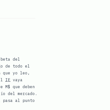
 beta del
o de todo el
s que yo leo,
del
IE
vaya
de M$ que deben
lio del mercado.
a pasa al punto