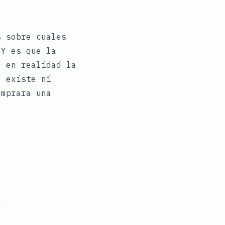
s
sobre cuales
 Y es que la
, en realidad la
e existe ni
omprara una
p
ook
Telegram
n Pinterest
 via email
.