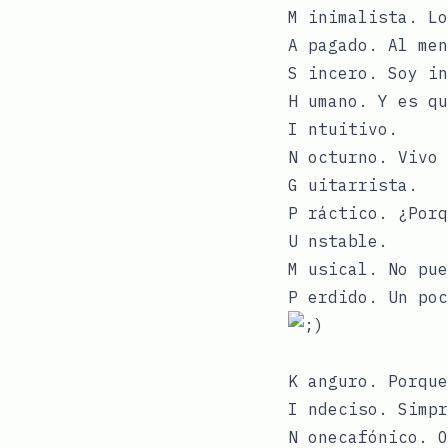
M inimalista. Lo
A pagado. Al men
S incero. Soy in
H umano. Y es qu
I ntuitivo.
N octurno. Vivo 
G uitarrista.
P ráctico. ¿Porq
U nstable.
M usical. No pue
P erdido. Un poc
K anguro. Porque
I ndeciso. Simpr
N onecafónico. O