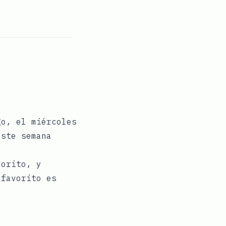
go, el
miércoles
este semana
vorito, y
 favorito es