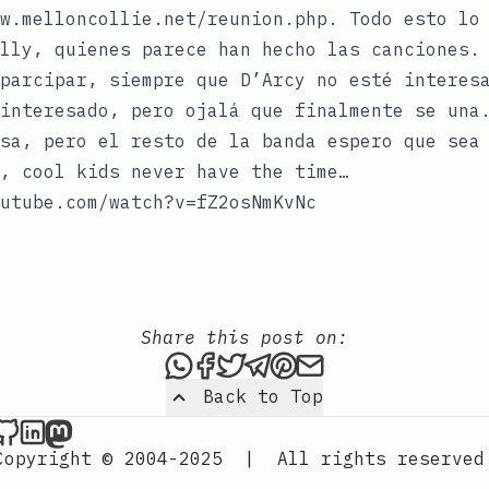
w.melloncollie.net/reunion.php. Todo esto lo
lly, quienes parece han hecho las canciones.
parcipar, siempre que D’Arcy no esté interes
interesado, pero ojalá que finalmente se una
sa, pero el resto de la banda espero que sea
, cool kids never have the time…
utube.com/watch?v=fZ2osNmKvNc
Share this post on:
Share this post via WhatsAp
Share this post on Faceb
Tweet this post
Share this post via 
Share this post o
Share this post
Back to Top
Nordic Design on Github
Nordic Design on LinkedIn
Nordic Design on Mastodon
Copyright © 2004-2025
|
All rights reserved