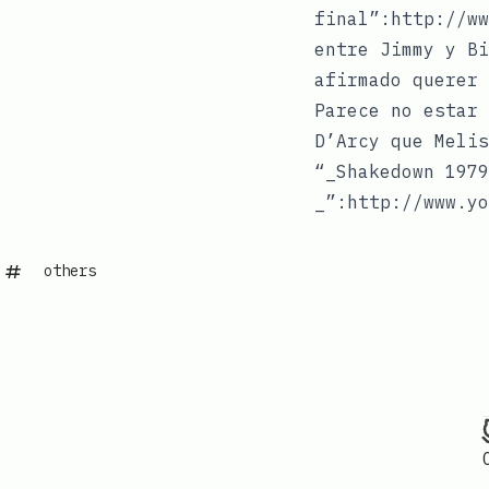
final”:http://ww
entre Jimmy y Bi
afirmado querer 
Parece no estar 
D’Arcy que Melis
“_Shakedown 1979
_”:http://www.yo
others