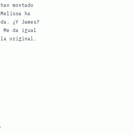
 han montado
 Melissa ha
ada. ¿Y James?
. Me da igual
 la original.
p
ook
Telegram
n Pinterest
 via email
.