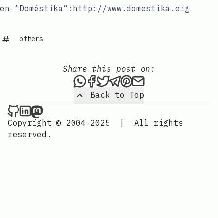
en “Doméstika”:http://www.domestika.org
others
Share this post on:
Share this post via WhatsAp
Share this post on Faceb
Tweet this post
Share this post via 
Share this post o
Share this post
Back to Top
Nordic Design on Github
Nordic Design on LinkedIn
Nordic Design on Mastodon
Copyright © 2004-2025
|
All rights
reserved.