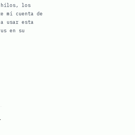
 hilos, los
te mi cuenta de
 a usar esta
rus en su
p
ook
Telegram
n Pinterest
 via email
.