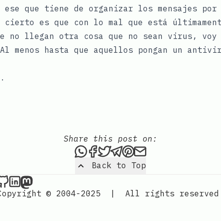
 ese que tiene de organizar los mensajes por
 cierto es que con lo mal que está últimamen
e no llegan otra cosa que no sean virus, voy
Al menos hasta que aquellos pongan un antivi
.
Share this post on:
Share this post via WhatsAp
Share this post on Faceb
Tweet this post
Share this post via 
Share this post o
Share this post
Back to Top
Nordic Design on Github
Nordic Design on LinkedIn
Nordic Design on Mastodon
Copyright © 2004-2025
|
All rights reserved